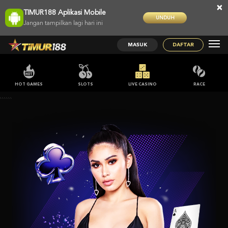
×
TIMUR188 Aplikasi Mobile
UNDUH
Jangan tampilkan lagi hari ini
MASUK
DAFTAR
HOT GAMES
SLOTS
LIVE CASINO
RACE
```
```