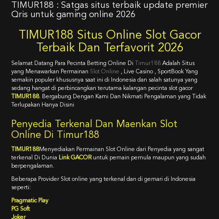
TIMUR188 : Satgas situs terbaik update premier
Qris untuk gaming online 2026
TIMUR188 Situs Online Slot Gacor
Terbaik Dan Terfavorit 2026
Selamat Datang Para Pecinta Betting Online Di
Timur188
Adalah Situs
yang Menawarkan Permainan
Slot Online
, Live Casino , SportBook Yang
semakin populer khususnya saat ini di Indonesia dan salah satunya yang
sedang hangat di perbincangkan terutama kalangan pecinta slot gacor
TIMUR188
. Bergabung Dengan Kami Dan Nikmati Pengalaman yang Tidak
Terlupakan Hanya Disini
Penyedia Terkenal Dan Maenkan Slot
Online Di Timur188
TIMUR188
Menyediakan Permainan Slot Online dari Penyedia yang sangat
terkenal Di Dunia
Link GACOR
untuk pemain pemula maupun yang sudah
berpengalaman.
Beberapa Provider Slot online yang terkenal dan di gemari di Indonesia
seperti:
Pragmatic Play
PG Soft
Joker