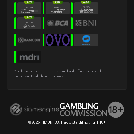
* Selama bank maintenance dan bank offline deposit dan
penarikan tidak dapat diproses
©2026 TIMUR188. Hak cipta dilindungi | 18+