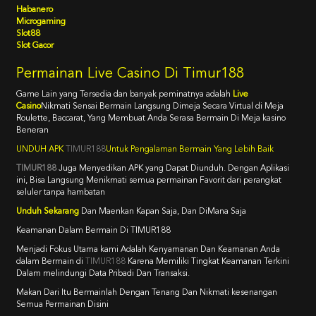
Habanero
Microgaming
Slot88
Slot Gacor
Permainan Live Casino Di Timur188
Game Lain yang Tersedia dan banyak peminatnya adalah
Live
Casino
Nikmati Sensai Bermain Langsung Dimeja Secara Virtual di Meja
Roulette, Baccarat, Yang Membuat Anda Serasa Bermain Di Meja kasino
Beneran
UNDUH APK
TIMUR188
Untuk Pengalaman Bermain Yang Lebih Baik
TIMUR188
Juga Menyedikan APK yang Dapat Diunduh. Dengan Aplikasi
ini, Bisa Langsung Menikmati semua permainan Favorit dari perangkat
seluler tanpa hambatan
Unduh Sekarang
Dan Maenkan Kapan Saja, Dan DiMana Saja
Keamanan Dalam Bermain Di TIMUR188
Menjadi Fokus Utama kami Adalah Kenyamanan Dan Keamanan Anda
dalam Bermain di
TIMUR188
Karena Memiliki Tingkat Keamanan Terkini
Dalam melindungi Data Pribadi Dan Transaksi.
Makan Dari Itu Bermainlah Dengan Tenang Dan Nikmati kesenangan
Semua Permainan Disini