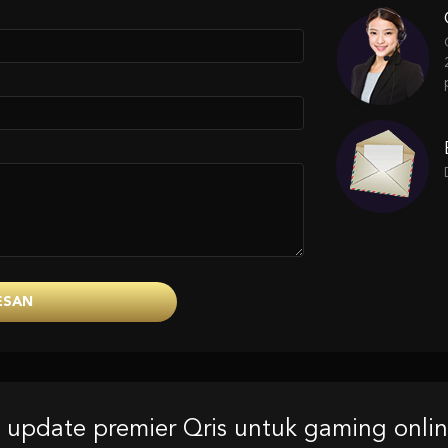
k update premier Qris untuk gaming onli