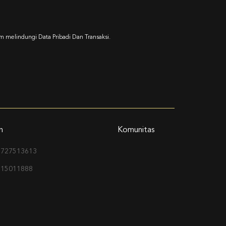
 melindungi Data Pribadi Dan Transaksi.
n
Komunitas
727513613
15011888