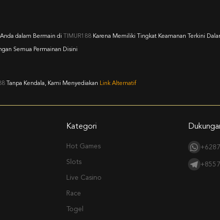
Anda dalam Bermain di
TIMUR188
Karena Memiliki Tingkat Keamanan Terkini Dalam
ngan Semua Permainan Disini
88
Tanpa Kendala, Kami Menyediakan
Link Alternatif
Kategori
Dukunga
Hot Games
+6287
Slots
+8557
Live Casino
Race
Togel