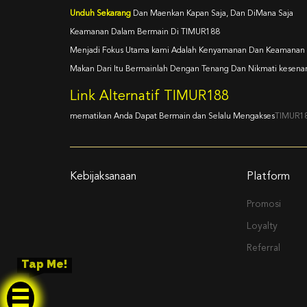
Unduh Sekarang
Dan Maenkan Kapan Saja, Dan DiMana Saja
Keamanan Dalam Bermain Di TIMUR188
Menjadi Fokus Utama kami Adalah Kenyamanan Dan Keamanan 
Makan Dari Itu Bermainlah Dengan Tenang Dan Nikmati kesena
Link Alternatif TIMUR188
mematikan Anda Dapat Bermain dan Selalu Mengakses
TIMUR1
Kebijaksanaan
Platform
Promosi
Loyalty
Referral
Tap Me!