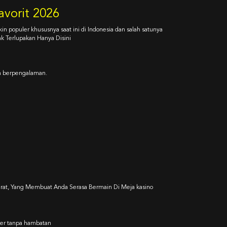
avorit 2026
kin populer khususnya saat ini di Indonesia dan salah satunya
 Terlupakan Hanya Disini
 berpengalaman.
carat, Yang Membuat Anda Serasa Bermain Di Meja kasino
ler tanpa hambatan