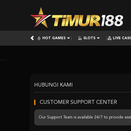
HOT GAMES
SLOTS
LIVE CAS
```
```
HUBUNGI KAMI
CUSTOMER SUPPORT CENTER
Our Support Team is available 24/7 to provide ass