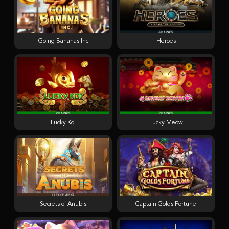
Going Bananas Inc
Heroes
Lucky Koi
Lucky Meow
Secrets of Anubis
Captain Golds Fortune