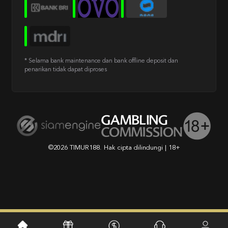
* Selama bank maintenance dan bank offline deposit dan
penarikan tidak dapat diproses
©2026 TIMUR188. Hak cipta dilindungi | 18+