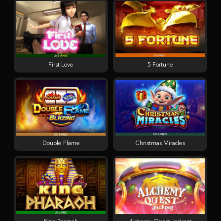
First Love
5 Fortune
Double Flame
Christmas Miracles