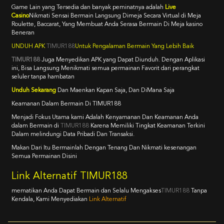
Game Lain yang Tersedia dan banyak peminatnya adalah
Live
Casino
Nikmati Sensai Bermain Langsung Dimeja Secara Virtual di Meja
Roulette, Baccarat, Yang Membuat Anda Serasa Bermain Di Meja kasino
Beneran
UNDUH APK
TIMUR188
Untuk Pengalaman Bermain Yang Lebih Baik
TIMUR188
Juga Menyedikan APK yang Dapat Diunduh. Dengan Aplikasi
ini, Bisa Langsung Menikmati semua permainan Favorit dari perangkat
seluler tanpa hambatan
Unduh Sekarang
Dan Maenkan Kapan Saja, Dan DiMana Saja
Keamanan Dalam Bermain Di TIMUR188
Menjadi Fokus Utama kami Adalah Kenyamanan Dan Keamanan Anda
dalam Bermain di
TIMUR188
Karena Memiliki Tingkat Keamanan Terkini
Dalam melindungi Data Pribadi Dan Transaksi.
Makan Dari Itu Bermainlah Dengan Tenang Dan Nikmati kesenangan
Semua Permainan Disini
Link Alternatif TIMUR188
mematikan Anda Dapat Bermain dan Selalu Mengakses
TIMUR188
Tanpa
Kendala, Kami Menyediakan
Link Alternatif