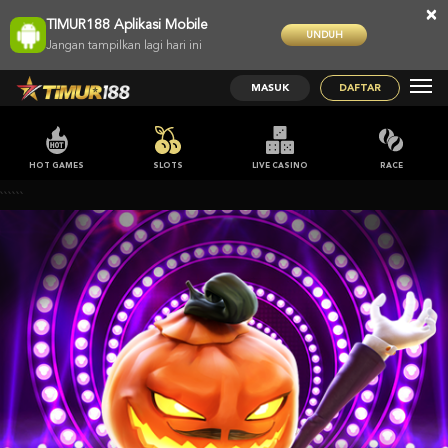
×
TIMUR188 Aplikasi Mobile
UNDUH
Jangan tampilkan lagi hari ini
MASUK
DAFTAR
HOT GAMES
SLOTS
LIVE CASINO
RACE
```
```