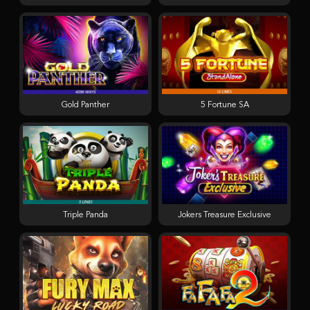
Gold Panther
5 Fortune SA
Triple Panda
Jokers Treasure Exclusive