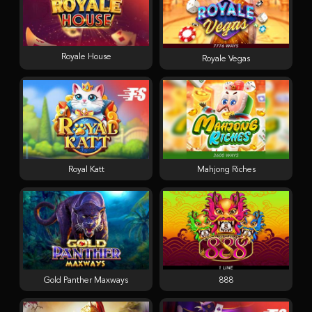
Royale House
Royale Vegas
Royal Katt
Mahjong Riches
Gold Panther Maxways
888