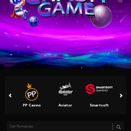
PP Casino
Aviator
Smartsoft
Micr