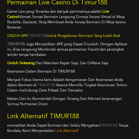
Permainan Live Casino Di Timur188
Game Lain yang Tersedia dan banyak peminatnya adalah
Live
Casino
Nikmati Sensai Bermain Langsung Dimeja Secara Virtual di Meja
Roulette, Baccarat, Yang Membuat Anda Serasa Bermain Di Meja kasino
Beneran
UNDUH APK
TIMUR188
Untuk Pengalaman Bermain Yang Lebih Baik
TIMUR188
Juga Menyedikan APK yang Dapat Diunduh. Dengan Aplikasi
ini, Bisa Langsung Menikmati semua permainan Favorit dari perangkat
seluler tanpa hambatan
Unduh Sekarang
Dan Maenkan Kapan Saja, Dan DiMana Saja
Keamanan Dalam Bermain Di TIMUR188
Menjadi Fokus Utama kami Adalah Kenyamanan Dan Keamanan Anda
dalam Bermain di
TIMUR188
Karena Memiliki Tingkat Keamanan Terkini
Dalam melindungi Data Pribadi Dan Transaksi.
Makan Dari Itu Bermainlah Dengan Tenang Dan Nikmati kesenangan
Semua Permainan Disini
Link Alternatif TIMUR188
mematikan Anda Dapat Bermain dan Selalu Mengakses
TIMUR188
Tanpa
Kendala, Kami Menyediakan
Link Alternatif